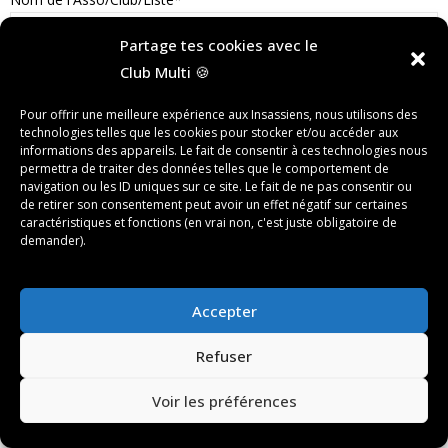
Partage tes cookies avec le
Club Multi 🍪
Nom de la Galerie*
Pour offrir une meilleure expérience aux Insassiens, nous utilisons des
technologies telles que les cookies pour stocker et/ou accéder aux
informations des appareils. Le fait de consentir à ces technologies nous
permettra de traiter des données telles que le comportement de
navigation ou les ID uniques sur ce site. Le fait de ne pas consentir ou
Glisser & déposer les fichiers ici
de retirer son consentement peut avoir un effet négatif sur certaines
caractéristiques et fonctions (en vrai non, c'est juste obligatoire de
demander).
ou
Parcourir les fichiers
0
sur 1000
Accepter
Refuser
Voir les préférences
©[Club Multimédia 2026] -
mentions légales