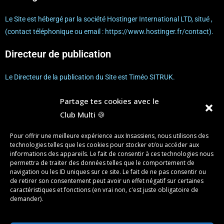
Le Site est hébergé par la société Hostinger International LTD, situé ,
(contact téléphonique ou email : https://www.hostinger.fr/contact).
Directeur de publication
Le Directeur de la publication du Site est Timéo SITRUK.
Nous contacter
Partage tes cookies avec le
Club Multi 🍪
Par téléphone : +33783507959
Pour offrir une meilleure expérience aux Insassiens, nous utilisons des
Par email : club.multimedia@insa-strasbourg.fr
technologies telles que les cookies pour stocker et/ou accéder aux
informations des appareils. Le fait de consentir à ces technologies nous
permettra de traiter des données telles que le comportement de
Par courrier : 24 Boulevard de la Victoire
navigation ou les ID uniques sur ce site. Le fait de ne pas consentir ou
de retirer son consentement peut avoir un effet négatif sur certaines
Données personnelles
caractéristiques et fonctions (en vrai non, c'est juste obligatoire de
demander).
Le traitement de vos données à caractère personnel est régi par notre
Charte du respect de la vie privée, disponible depuis la section