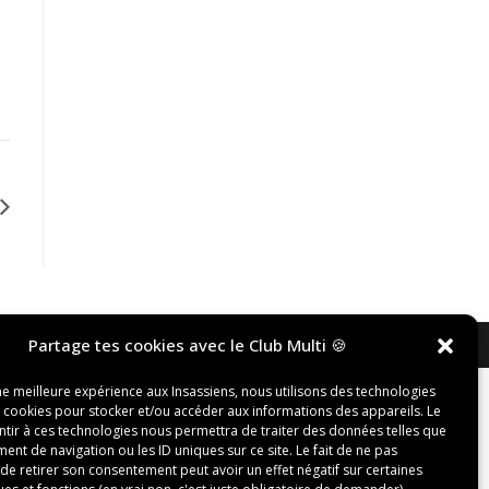
Partage tes cookies avec le Club Multi 🍪
ne meilleure expérience aux Insassiens, nous utilisons des technologies
s cookies pour stocker et/ou accéder aux informations des appareils. Le
ntir à ces technologies nous permettra de traiter des données telles que
nt de navigation ou les ID uniques sur ce site. Le fait de ne pas
de retirer son consentement peut avoir un effet négatif sur certaines