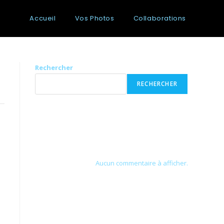
Accueil
Vos Photos
Collaborations
Rechercher
RECHERCHER
Recent Posts
Recent Comments
Aucun commentaire à afficher.