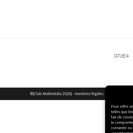
GT2E4
©[Club Multimédia 2026] -
mentions légales
Pour offrir u
telles que le
fait de conse
le comporteme
consentir ou 