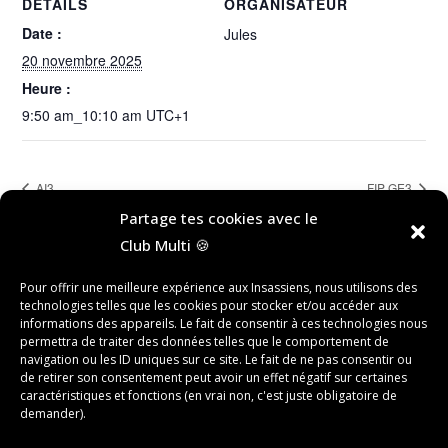
DÉTAILS
ORGANISATEUR
Date :
Jules
20 novembre 2025
Heure :
9:50 am_10:10 am
UTC+1
AI3
FIP GE3
Partage tes cookies avec le
Club Multi 🍪
Rechercher
Pour offrir une meilleure expérience aux Insassiens, nous utilisons des
technologies telles que les cookies pour stocker et/ou accéder aux
RECHERCHER
informations des appareils. Le fait de consentir à ces technologies nous
permettra de traiter des données telles que le comportement de
navigation ou les ID uniques sur ce site. Le fait de ne pas consentir ou
de retirer son consentement peut avoir un effet négatif sur certaines
Recent Posts
caractéristiques et fonctions (en vrai non, c'est juste obligatoire de
demander).
Recent Comments