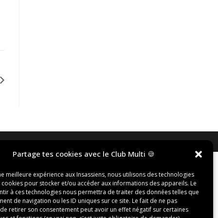
Partage tes cookies avec le Club Multi 🍪
ne meilleure expérience aux Insassiens, nous utilisons des technologies
s cookies pour stocker et/ou accéder aux informations des appareils. Le
ntir à ces technologies nous permettra de traiter des données telles que
nt de navigation ou les ID uniques sur ce site. Le fait de ne pas
de retirer son consentement peut avoir un effet négatif sur certaines