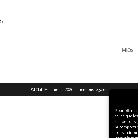
C+1
MIQ3
©[Club Multimédia 2026] -
mentions légales
Pour offrir u
telles que le
fait de conse
le comporteme
consentir ou 