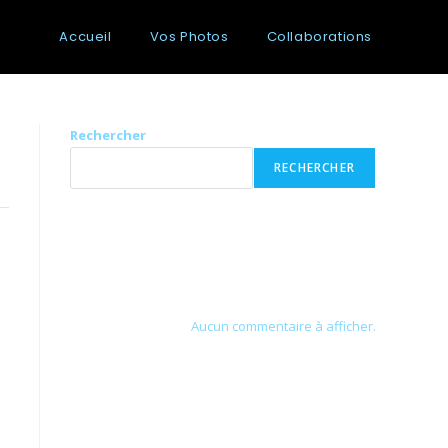
Accueil
Vos Photos
Collaborations
Rechercher
RECHERCHER
Recent Posts
Recent Comments
Aucun commentaire à afficher.