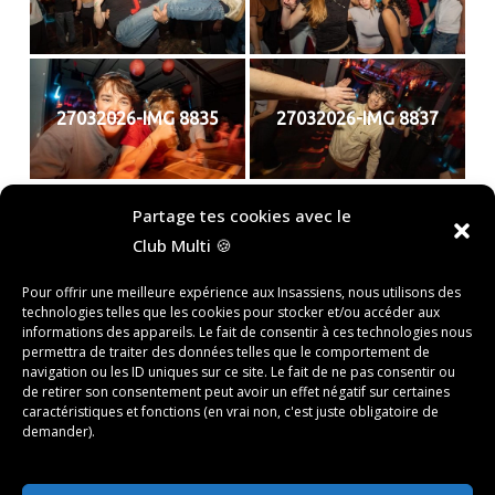
27032026-IMG 8835
27032026-IMG 8837
«
‹
of
11
›
»
Partage tes cookies avec le
Club Multi 🍪
Rechercher
Pour offrir une meilleure expérience aux Insassiens, nous utilisons des
technologies telles que les cookies pour stocker et/ou accéder aux
RECHERCHER
informations des appareils. Le fait de consentir à ces technologies nous
permettra de traiter des données telles que le comportement de
navigation ou les ID uniques sur ce site. Le fait de ne pas consentir ou
de retirer son consentement peut avoir un effet négatif sur certaines
Recent Posts
caractéristiques et fonctions (en vrai non, c'est juste obligatoire de
demander).
Recent Comments