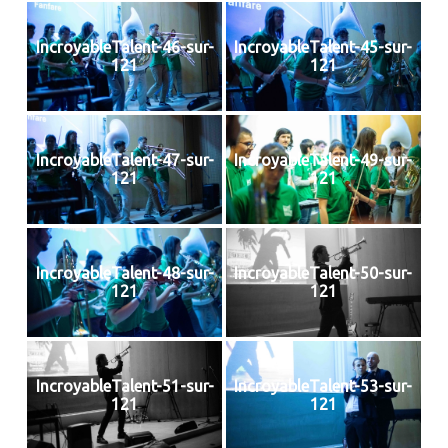
IncroyableTalent-46-sur-
IncroyableTalent-45-sur-
121
121
IncroyableTalent-47-sur-
IncroyableTalent-49-sur-
121
121
IncroyableTalent-48-sur-
IncroyableTalent-50-sur-
121
121
IncroyableTalent-51-sur-
IncroyableTalent-53-sur-
121
121