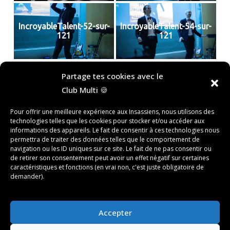
IncroyableTalent-52-sur-
IncroyableTalent-54-sur-
121
121
«
‹
of
4
›
»
Partage tes cookies avec le
Club Multi 🍪
Rechercher
Pour offrir une meilleure expérience aux Insassiens, nous utilisons des
technologies telles que les cookies pour stocker et/ou accéder aux
RECHERCHER
informations des appareils. Le fait de consentir à ces technologies nous
permettra de traiter des données telles que le comportement de
navigation ou les ID uniques sur ce site. Le fait de ne pas consentir ou
de retirer son consentement peut avoir un effet négatif sur certaines
Recent Posts
caractéristiques et fonctions (en vrai non, c'est juste obligatoire de
demander).
Recent Comments
Aucun commentaire à afficher.
Accepter