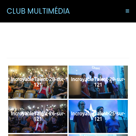
CLUB MULTIMÉDIA
IncroyableTalent25
IncroyableTalent-28-sur-
IncroyableTalent-29-sur-
121
121
IncroyableTalent-26-sur-
IncroyableTalent-25-sur-
121
121