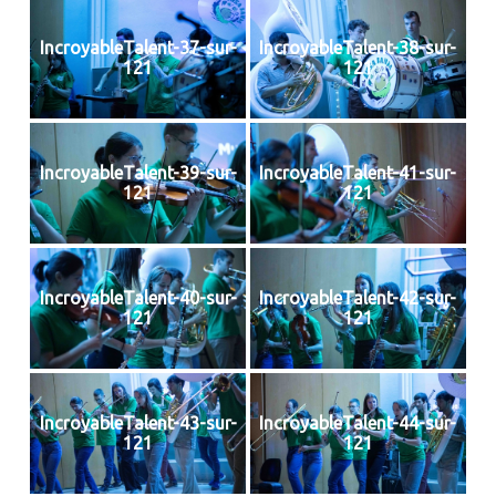
IncroyableTalent-37-sur-
IncroyableTalent-38-sur-
121
121
IncroyableTalent-39-sur-
IncroyableTalent-41-sur-
121
121
IncroyableTalent-40-sur-
IncroyableTalent-42-sur-
121
121
IncroyableTalent-43-sur-
IncroyableTalent-44-sur-
121
121