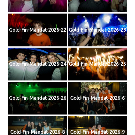
Gold-Fin-Mandat-2026-22
Gold-Fin-Mandat-2026-23
Gold-Fin-Mandat-2026-24
Gold-Fin-Mandat-2026-25
Gold-Fin-Mandat-2026-26
Gold-Fin-Mandat-2026-6
Gold-Fin-Mandat-2026-8
Gold-Fin-Mandat-2026-9