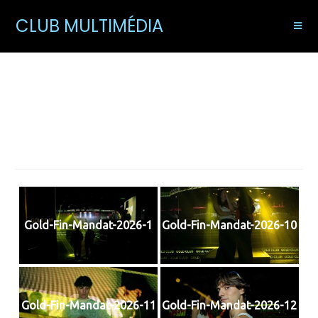
CLUB MULTIMÉDIA
Gold Fin de mandat
FTMR
Gold-Fin-Mandat-2026-1
Gold-Fin-Mandat-2026-10
Gold-Fin-Mandat-2026-11
Gold-Fin-Mandat-2026-12