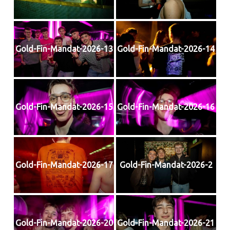
Gold-Fin-Mandat-2026-13
Gold-Fin-Mandat-2026-14
Gold-Fin-Mandat-2026-15
Gold-Fin-Mandat-2026-16
Gold-Fin-Mandat-2026-17
Gold-Fin-Mandat-2026-2
Gold-Fin-Mandat-2026-20
Gold-Fin-Mandat-2026-21