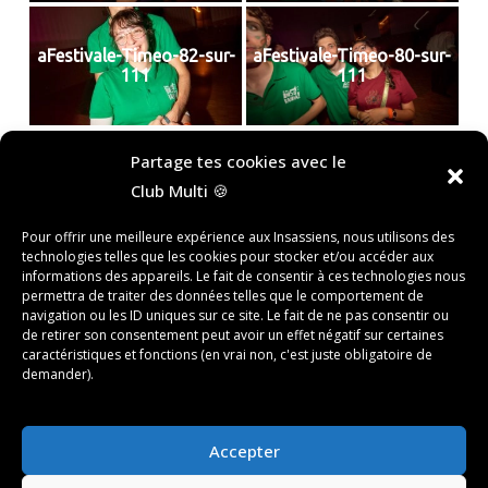
aFestivale-Timeo-82-sur-
aFestivale-Timeo-80-sur-
111
111
«
‹
of
16
›
»
Partage tes cookies avec le
Club Multi 🍪
Rechercher
Pour offrir une meilleure expérience aux Insassiens, nous utilisons des
technologies telles que les cookies pour stocker et/ou accéder aux
RECHERCHER
informations des appareils. Le fait de consentir à ces technologies nous
permettra de traiter des données telles que le comportement de
navigation ou les ID uniques sur ce site. Le fait de ne pas consentir ou
de retirer son consentement peut avoir un effet négatif sur certaines
Recent Posts
caractéristiques et fonctions (en vrai non, c'est juste obligatoire de
demander).
Recent Comments
Aucun commentaire à afficher.
Accepter