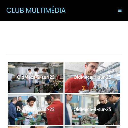
CLUB MULTIMÉDIA
Atelier Old Meca
OldMeca-2-sur-25
OldMeca-1-sur-25
OldMeca-3-sur-25
OldMeca-4-sur-25