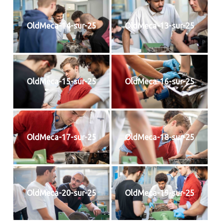
OldMeca-14-sur-25
OldMeca-13-sur-25
OldMeca-15-sur-25
OldMeca-16-sur-25
OldMeca-17-sur-25
OldMeca-18-sur-25
OldMeca-20-sur-25
OldMeca-19-sur-25