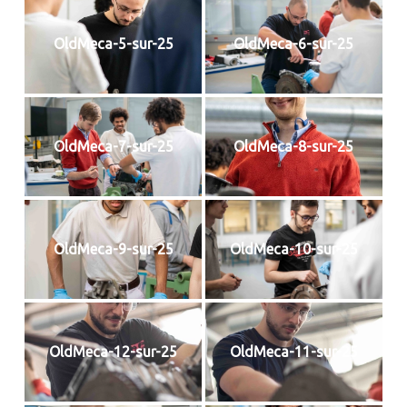
OldMeca-5-sur-25
OldMeca-6-sur-25
OldMeca-7-sur-25
OldMeca-8-sur-25
OldMeca-9-sur-25
OldMeca-10-sur-25
OldMeca-12-sur-25
OldMeca-11-sur-25