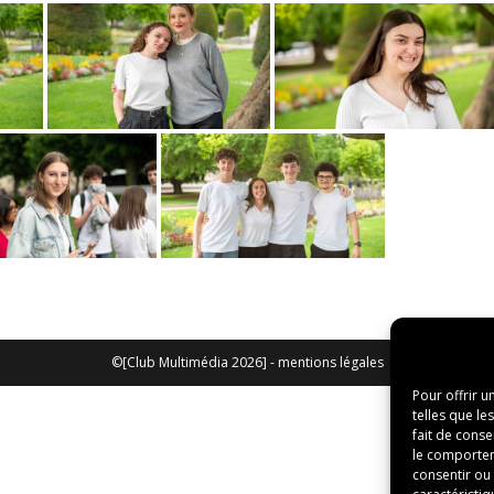
©[Club Multimédia 2026] -
mentions légales
Pour offrir u
telles que le
fait de conse
le comporteme
consentir ou 