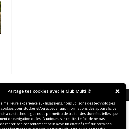
Partage tes cookies avec le Club Multi 🍪
ne meilleure expérience aux Insassiens, nous utilisons des technologies
s cookies pour stocker et/ou accéder aux informations des appareils. Le
ntir à ces technologies nous permettra de traiter des données telles que
nt de navigation ou les ID uniques sur ce site. Le fait de ne pas
de retirer son consentement peut avoir un effet négatif sur certaines