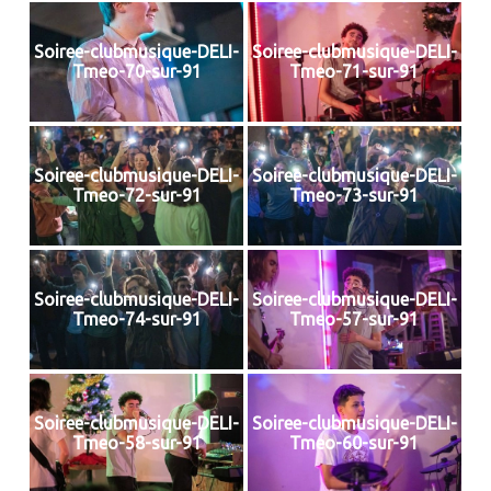
Soiree-clubmusique-DELI-
Soiree-clubmusique-DELI-
Tmeo-70-sur-91
Tmeo-71-sur-91
Soiree-clubmusique-DELI-
Soiree-clubmusique-DELI-
Tmeo-72-sur-91
Tmeo-73-sur-91
Soiree-clubmusique-DELI-
Soiree-clubmusique-DELI-
Tmeo-74-sur-91
Tmeo-57-sur-91
Soiree-clubmusique-DELI-
Soiree-clubmusique-DELI-
Tmeo-58-sur-91
Tmeo-60-sur-91