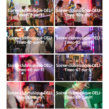
Soiree-clubmusique-DELI-
Soiree-clubmusique-DELI-
Tmeo-79-sur-91
Tmeo-80-sur-91
Soiree-clubmusique-DELI-
Soiree-clubmusique-DELI-
Tmeo-81-sur-91
Tmeo-82-sur-91
Soiree-clubmusique-DELI-
Soiree-clubmusique-DELI-
Tmeo-66-sur-91
Tmeo-67-sur-91
Soiree-clubmusique-DELI-
Soiree-clubmusique-DELI-
Tmeo-68-sur-91
Tmeo-69-sur-91