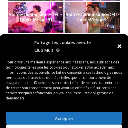
Soiree-clubmusique-DELI-
Soiree-clubmusique-DELI-
Tmeo-59-sur-91
Tmeo-61-sur-91
«
‹
of
4
›
»
Partage tes cookies avec le
Club Multi 🍪
Rechercher
Pour offrir une meilleure expérience aux Insassiens, nous utilisons des
technologies telles que les cookies pour stocker et/ou accéder aux
RECHERCHER
informations des appareils. Le fait de consentir à ces technologies nous
permettra de traiter des données telles que le comportement de
navigation ou les ID uniques sur ce site. Le fait de ne pas consentir ou
de retirer son consentement peut avoir un effet négatif sur certaines
Recent Posts
caractéristiques et fonctions (en vrai non, c'est juste obligatoire de
demander).
Recent Comments
Aucun commentaire à afficher.
Accepter