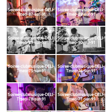
Soiree-clubmusique-DELI-
Soiree-clubmusique-DELI-
Tmeo-87-sur-91
Tmeo-88-sur-91
Soiree-clubmusique-DELI-
Soiree-clubmusique-DELI-
Tmeo-89-sur-91
Tmeo-90-sur-91
Soiree-clubmusique-DELI-
Soiree-clubmusique-DELI-
Tmeo-75-sur-91
Tmeo-76-sur-91
Soiree-clubmusique-DELI-
Soiree-clubmusique-DELI-
Tmeo-78-sur-91
Tmeo-77-sur-91