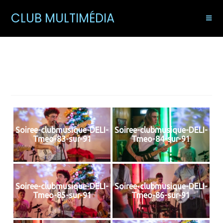
CLUB MULTIMÉDIA
1NuitAuDeli
Soiree-clubmusique-DELI-
Soiree-clubmusique-DELI-
Tmeo-83-sur-91
Tmeo-84-sur-91
Soiree-clubmusique-DELI-
Soiree-clubmusique-DELI-
Tmeo-85-sur-91
Tmeo-86-sur-91